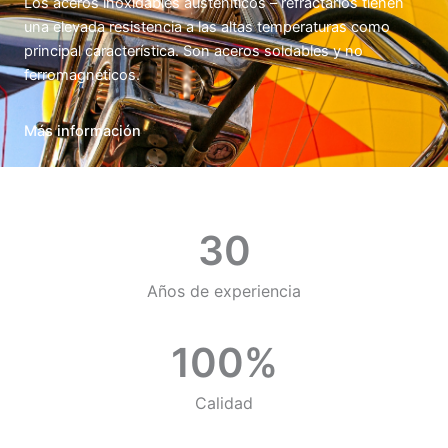
Los aceros inoxidables austeníticos – refractarios tienen
una elevada resistencia a las altas temperaturas como
principal característica. Son aceros soldables y no
ferromagnéticos.
Más información
30
Años de experiencia
100
%
Calidad