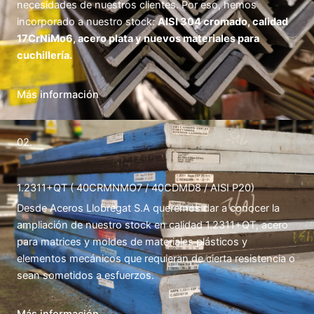
necesidades de nuestros clientes. Por eso, hemos
incorporado a nuestro stock:
AISI 304 cromado, calidad
17CrNiMo6, acero plata y nuevos materiales para
cuchillería.
Más información
02.
1.2311+QT ( 40CRMNMO7 / 40CDMD8 / AISI P20)
Desde Aceros Llobregat S.A queremos dar a conocer la
ampliación de nuestro stock en calidad 1.2311+QT, acero
para matrices y moldes de materiales plásticos y
elementos mecánicos que requieran de cierta resistencia o
sean sometidos a esfuerzos.