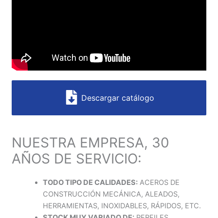
Descargar catálogo
NUESTRA EMPRESA, 30
AÑOS DE SERVICIO:
TODO TIPO DE CALIDADES:
ACEROS DE
CONSTRUCCIÓN MECÁNICA, ALEADOS,
HERRAMIENTAS, INOXIDABLES, RÁPIDOS, ETC.
STOCK MUY VARIADO DE:
PERFILES,