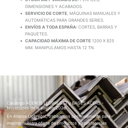
DIMENSIONES Y ACABADOS.
SERVICIO DE CORTE
, MÁQUINAS MANUALES Y
AUTOMÁTICAS PARA GRANDES SERIES.
ENVÍOS A TODA ESPAÑA:
CORTES, BARRAS Y
PAQUETES.
CAPACIDAD MÁXIMA DE CORTE
1200 X 825
MM. MANIPULAMOS HASTA 12 TN.
01.
Catálogo ACEROS LLOBREGAT y BAGES ACERS -
Novedades de la edición 2026
En Aceros Llobregat, trabajamos continuamente para
mejorar nuestra oferta de productos y satisfacer las