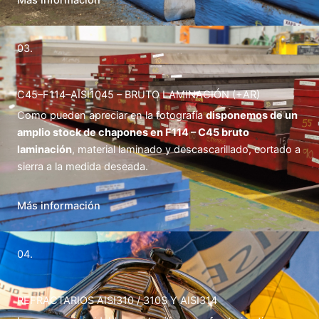
Más información
03.
C45–F114–AISI1045 – BRUTO LAMINACIÓN (+AR)
Como pueden apreciar en la fotografía
disponemos de un
amplio stock de chapones en F114 – C45 bruto
laminación
, material laminado y descascarillado, cortado a
sierra a la medida deseada.
Más información
04.
REFRACTARIOS AISI310 / 310S Y AISI314