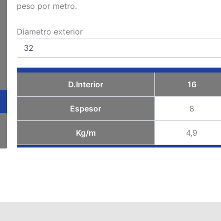
peso por metro.
Diametro exterior
D.Interior
16
Espesor
8
Kg/m
4,9