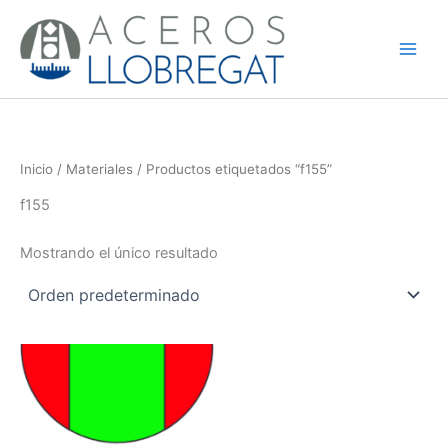
Ir
al
contenido
Inicio
/
Materiales
/ Productos etiquetados “f155”
f155
Mostrando el único resultado