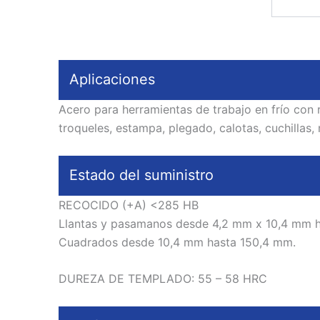
Aplicaciones
Acero para herramientas de trabajo en frío con r
troqueles, estampa, plegado, calotas, cuchillas, 
Estado del suministro
RECOCIDO (+A) <285 HB
Llantas y pasamanos desde 4,2 mm x 10,4 mm h
Cuadrados desde 10,4 mm hasta 150,4 mm.
DUREZA DE TEMPLADO: 55 – 58 HRC