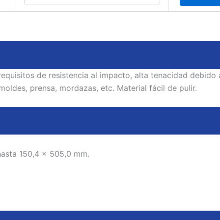
equisitos de resistencia al impacto, alta tenacidad debido 
moldes, prensa, mordazas, etc. Material fácil de pulir.
asta 150,4 x 505,0 mm.