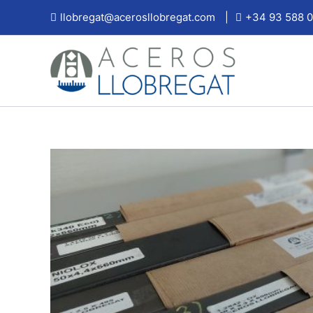
Ir
llobregat@acerosllobregat.com
|
+34 93 588 0
al
contenido