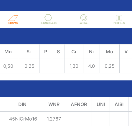
Mn
Si
P
S
Cr
Ni
Mo
V
0,50
0,25
1,30
4.0
0,25
DIN
WNR
AFNOR
UNI
AISI
45NiCrMo16
1.2767