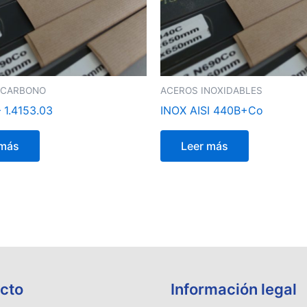
 CARBONO
ACEROS INOXIDABLES
 1.4153.03
INOX AISI 440B+Co
 más
Leer más
cto
Información legal