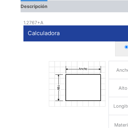
Descripción
1.2767+A
Calculadora
Anch
Alto
Longit
Materi