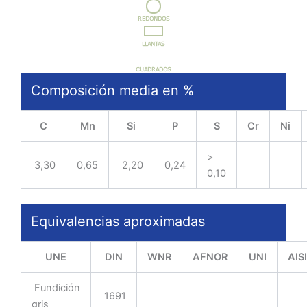
Composición media en %
C
Mn
Si
P
S
Cr
Ni
>
3,30
0,65
2,20
0,24
0,10
Equivalencias aproximadas
UNE
DIN
WNR
AFNOR
UNI
AISI
Fundición
1691
gris