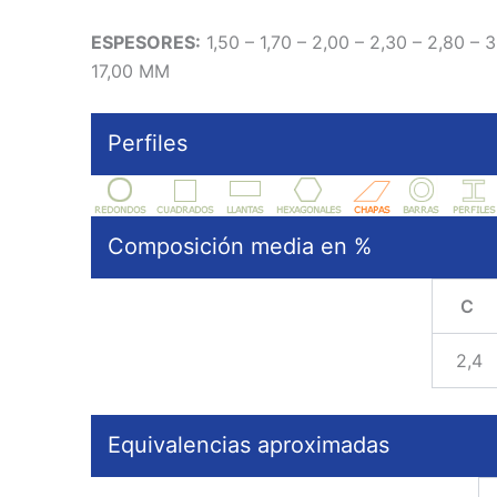
ESPESORES:
1,50 – 1,70 – 2,00 – 2,30 – 2,80 – 3
17,00 MM
Perfiles
Composición media en %
C
2,4
Equivalencias aproximadas