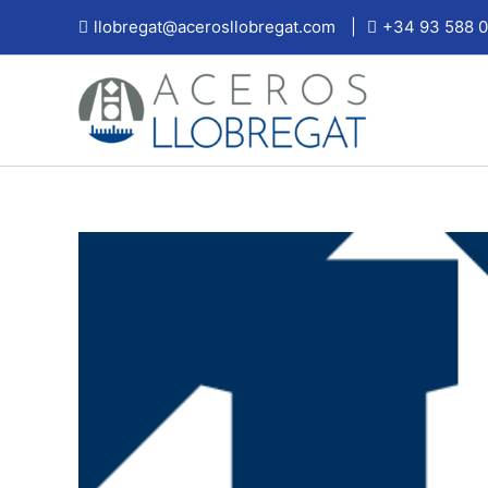
Ir
llobregat@acerosllobregat.com
|
+34 93 588 0
al
contenido