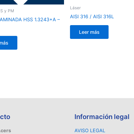
Láser
S y PM
AISI 316 / AISI 316L
AMINADA HSS 1.3243+A –
Leer más
 más
cto
Información legal
Acers
AVISO LEGAL