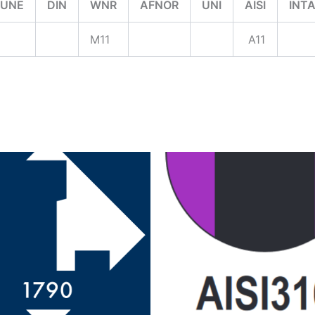
UNE
DIN
WNR
AFNOR
UNI
AISI
INT
M11
A11