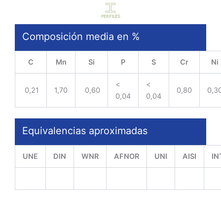
Composición media en %
C
Mn
Si
P
S
Cr
Ni
<
<
0,21
1,70
0,60
0,80
0,3
0,04
0,04
Equivalencias aproximadas
UNE
DIN
WNR
AFNOR
UNI
AISI
IN