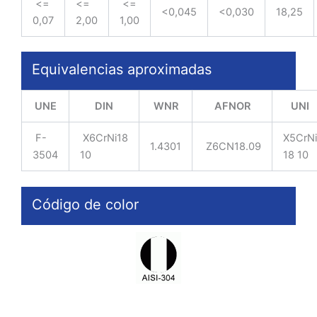
<=
<=
<=
<0,045
<0,030
18,25
0,07
2,00
1,00
Equivalencias aproximadas
UNE
DIN
WNR
AFNOR
UNI
F-
X6CrNi18
X5CrNi
1.4301
Z6CN18.09
3504
10
18 10
Código de color