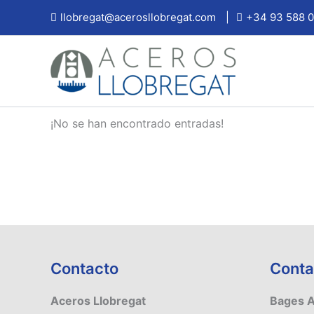
Ir
llobregat@acerosllobregat.com
|
+34 93 588 0
al
contenido
¡No se han encontrado entradas!
Contacto
Conta
Aceros Llobregat
Bages 