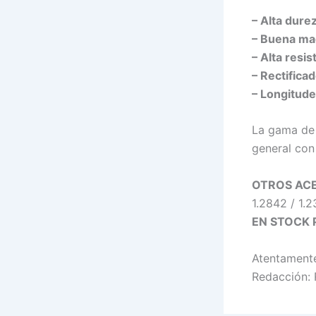
– Alta dur
– Buena maq
– Alta resis
– Rectifica
– Longitud
La gama de 
general con
OTROS ACE
1.2842 / 1.2
EN STOCK
Atentamente
Redacción: 