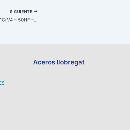
SIGUIENTE
CHAPAS F143 – 51CrV4 – 50HF – 1.8159
Aceros llobregat
ES