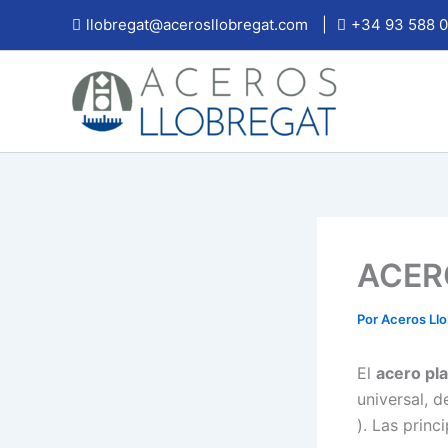
Ir
llobregat@acerosllobregat.com
|
+34 93 588 0
al
contenido
ACERO
Por
Aceros Ll
El
acero pla
universal, 
). Las princ