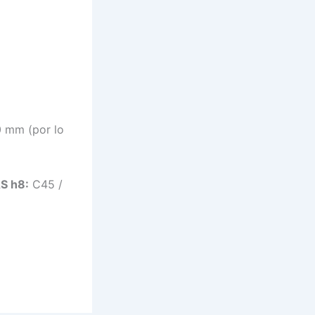
0 mm (por lo
S h8:
C45 /