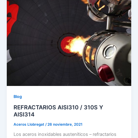
Blog
REFRACTARIOS AISI310 / 310S Y
AISI314
Aceros Llobregat
/
26 noviembre, 2021
Los aceros inoxidables austeníticos – refractarios