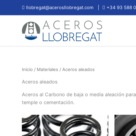
Ir
llobregat@acerosllobregat.com
|
+34 93 588 0
al
contenido
Inicio
/
Materiales
/ Aceros aleados
Aceros aleados
Aceros al Carbono de baja o media aleación para 
temple o cementación.