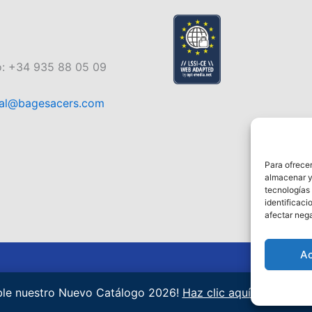
o: +34 935 88 05 09
al@bagesacers.com
Para ofrecer
almacenar y/
tecnologías
identificaci
afectar nega
A
ible nuestro Nuevo Catálogo 2026!
Haz clic aquí para desca