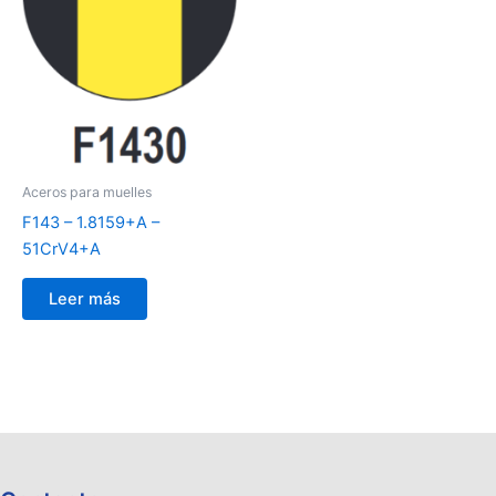
Aceros para muelles
F143 – 1.8159+A –
51CrV4+A
Leer más