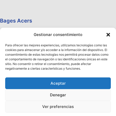
Bages Acers
Gestionar consentimiento
Para ofrecer las mejores experiencias, utilizamos tecnologías como las
cookies para almacenar y/o acceder a la información del dispositivo. El
consentimiento de estas tecnologías nos permitirá procesar datos como
el comportamiento de navegación o las identificaciones únicas en este
sitio. No consentir o retirar el consentimiento, puede afectar
negativamente a ciertas características y funciones.
Aceptar
Denegar
Copyright © 2026 Aceros Llobregat
Ver preferencias
¡Ya está disponible nuestro Nuevo Catálogo 2026!
Haz clic aquí