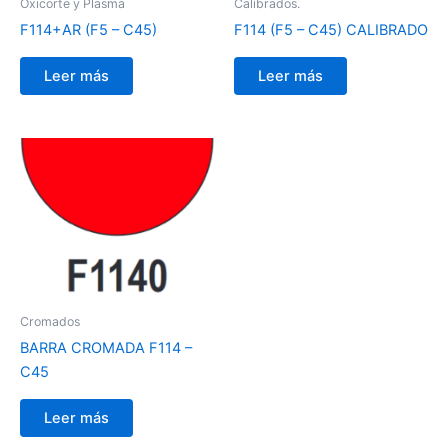
Oxicorte y Plasma
Calibrados.
F114+AR (F5 – C45)
F114 (F5 – C45) CALIBRADO
Leer más
Leer más
Cromados
BARRA CROMADA F114 –
C45
Leer más