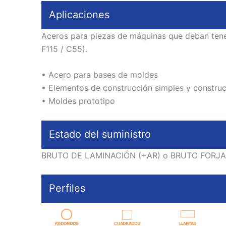
Aplicaciones
Aceros para piezas de máquinas que deban tener
F115 / C55).
• Acero para bases de moldes
• Elementos de construcción simples y construcc
• Moldes prototipo
Estado del suministro
BRUTO DE LAMINACIÓN (+AR) o BRUTO FORJA (+
Perfiles