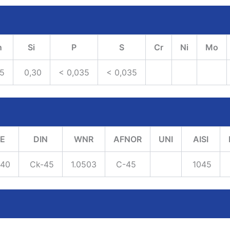
n
Si
P
S
Cr
Ni
Mo
5
0,30
< 0,035
< 0,035
E
DIN
WNR
AFNOR
UNI
AISI
140
Ck-45
1.0503
C-45
1045