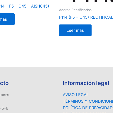
114 – F5 – C45 – AISI1045)
Aceros Rectificados
F114 (F5 – C45) RECTIFICA
 más
Leer más
cto
Información legal
Acers
AVISO LEGAL
TÉRMINOS Y CONDICION
POLÍTICA DE PRIVACIDAD
-5-6