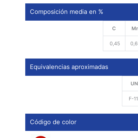
Composición media en %
C
M
0,45
0,6
Equivalencias aproximadas
UN
F-1
Código de color