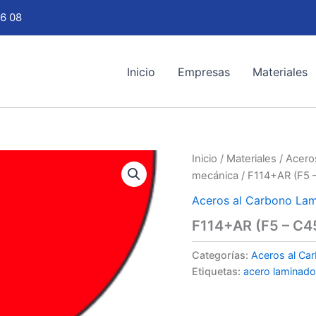
6 08
Inicio
Empresas
Materiales
Inicio
/
Materiales
/
Acero
mecánica
/ F114+AR (F5 –
Aceros al Carbono La
F114+AR (F5 – C45
Categorías:
Aceros al Ca
Etiquetas:
acero laminado