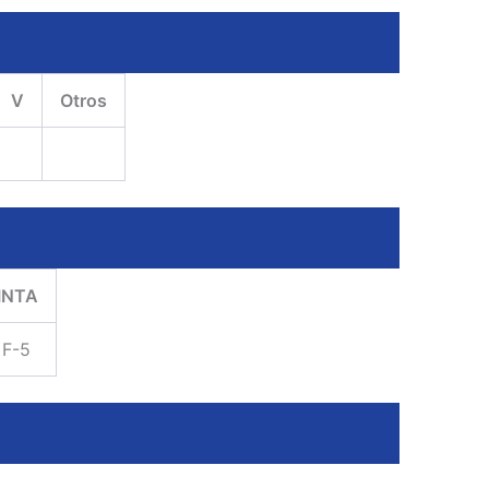
V
Otros
INTA
F-5