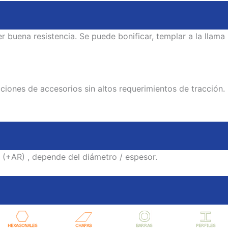
 buena resistencia. Se puede bonificar, templar a la llam
iones de accesorios sin altos requerimientos de tracción.
AR) , depende del diámetro / espesor.