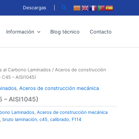
Buscar
Descargas
|
Información
Blog técnico
Contacto
s al Carbono Laminados
/
Aceros de construcción
 C45 – AISI1045)
minados
,
Aceros de construcción mecánica
 – AISI1045)
rbono Laminados
,
Aceros de construcción mecánica
,
bruto laminación
,
c45
,
calibrado
,
F114