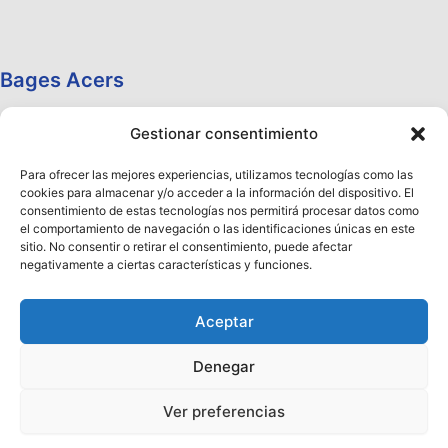
Bages Acers
Gestionar consentimiento
Para ofrecer las mejores experiencias, utilizamos tecnologías como las
cookies para almacenar y/o acceder a la información del dispositivo. El
consentimiento de estas tecnologías nos permitirá procesar datos como
el comportamiento de navegación o las identificaciones únicas en este
sitio. No consentir o retirar el consentimiento, puede afectar
negativamente a ciertas características y funciones.
Aceptar
Denegar
Copyright © 2026 Aceros Llobregat
Ver preferencias
¡Ya está disponible nuestro Nuevo Catálogo 2026!
Haz clic aquí