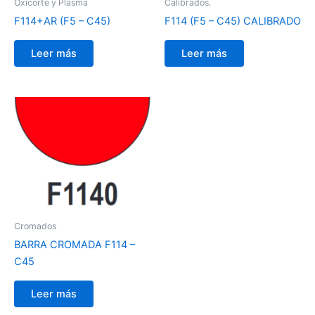
Oxicorte y Plasma
Calibrados.
F114+AR (F5 – C45)
F114 (F5 – C45) CALIBRADO
Leer más
Leer más
Cromados
BARRA CROMADA F114 –
C45
Leer más