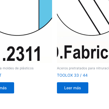
a moldes de plásticos
Aceros pretratados para nitrurac
T
TOOLOX 33 / 44
 más
Leer más