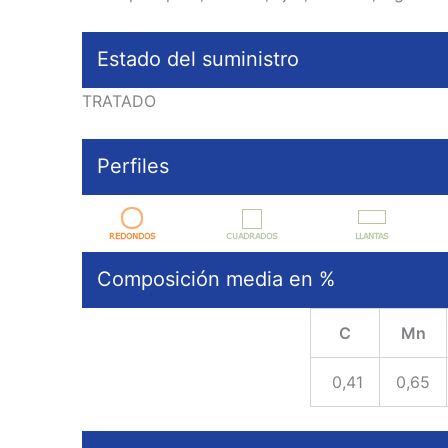
Estado del suministro
TRATADO
Perfiles
Composición media en %
C
Mn
0,41
0,65