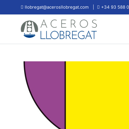
Ir
llobregat@acerosllobregat.com
|
+34 93 588 0
al
contenido