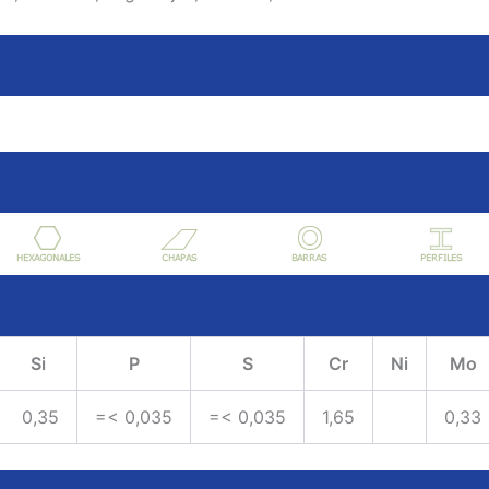
Si
P
S
Cr
Ni
Mo
0,35
=< 0,035
=< 0,035
1,65
0,33