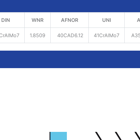
DIN
WNR
AFNOR
UNI
A
CrAlMo7
1.8509
40CAD6.12
41CrAlMo7
A35