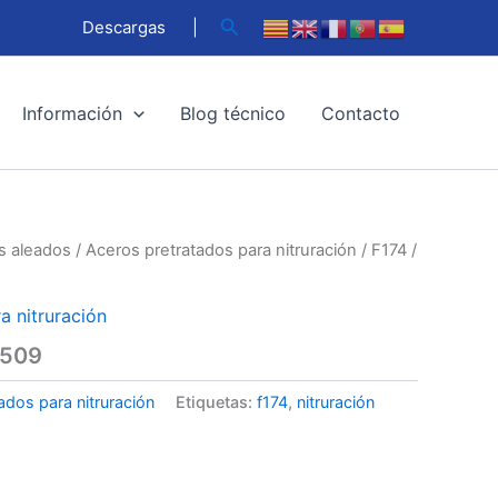
Buscar
Descargas
|
Información
Blog técnico
Contacto
s aleados
/
Aceros pretratados para nitruración
/ F174 /
a nitruración
8509
ados para nitruración
Etiquetas:
f174
,
nitruración