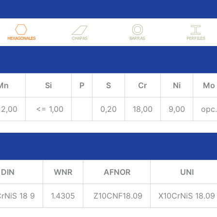
Mn
Si
P
S
Cr
Ni
Mo
 2,00
<= 1,00
0,20
18,00
9,00
opc.
DIN
WNR
AFNOR
UNI
rNiS 18 9
1.4305
Z10CNF18.09
X10CrNiS 18.09