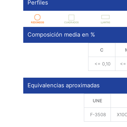
Perfiles
Composición media en %
C
<= 0,10
<=
Equivalencias aproximadas
UNE
F-3508
X10C