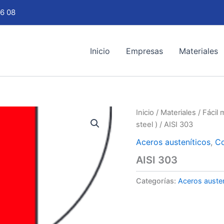
6 08
Inicio
Empresas
Materiales
Inicio
/
Materiales
/
Fácil 
steel )
/ AISI 303
Aceros austeníticos
,
Co
AISI 303
Categorías:
Aceros austen