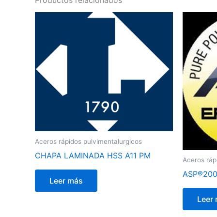
Productos relacionados
Aceros rápidos pulvimentalurgicos
CHAPA LAMINADA HSS A11 PM
Aceros ráp
ASP®20
Leer más
Leer