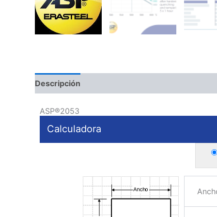
Descripción
ASP®2053
Calculadora
Anch