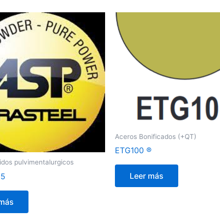
Aceros Bonificados (+QT)
ETG100 ®
idos pulvimentalurgicos
Leer más
05
 más