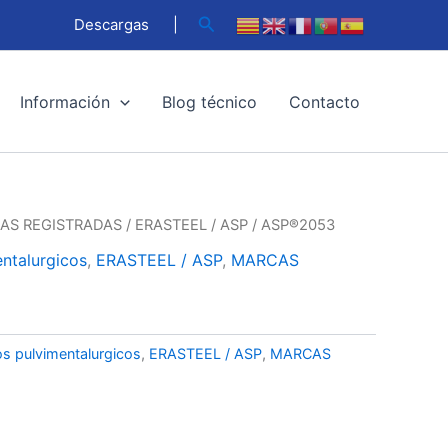
Buscar
Descargas
|
Información
Blog técnico
Contacto
AS REGISTRADAS
/
ERASTEEL / ASP
/ ASP®2053
ntalurgicos
,
ERASTEEL / ASP
,
MARCAS
s pulvimentalurgicos
,
ERASTEEL / ASP
,
MARCAS