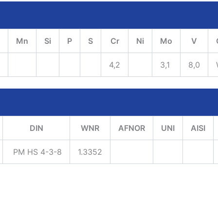
Mn
Si
P
S
Cr
Ni
Mo
V
4,2
3,1
8,0
DIN
WNR
AFNOR
UNI
AISI
PM HS 4-3-8
1.3352