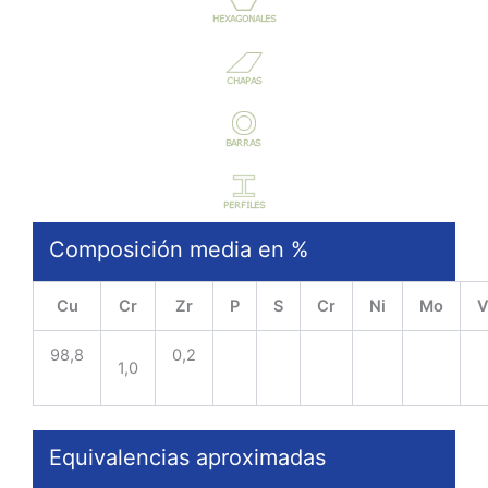
Composición media en %
Cu
Cr
Zr
P
S
Cr
Ni
Mo
98,8
0,2
1,0
Equivalencias aproximadas