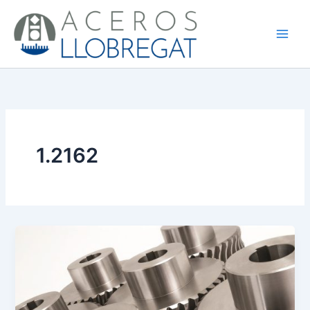
Ir
al
contenido
1.2162