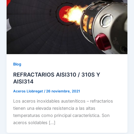
Blog
REFRACTARIOS AISI310 / 310S Y
AISI314
Aceros Llobregat
/
26 noviembre, 2021
Los aceros inoxidables austeníticos – refractarios
tienen una elevada resistencia a las altas
temperaturas como principal característica. Son
aceros soldables […]