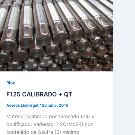
Blog
F125 CALIBRADO + QT
Aceros Llobregat
/
28 junio, 2016
Material calibrado por torneado (h9) y
bonificado. Variedad (42CrMoS4) con
contenido de Azufre (S) mínimo