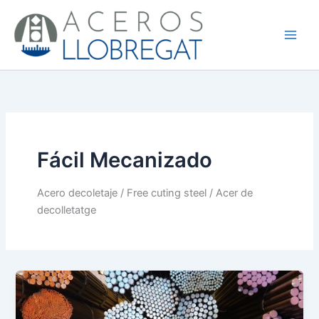
Ir
al
contenido
Fácil Mecanizado
Acero decoletaje / Free cuting steel / Acer de
decolletatge