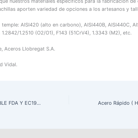
ue nuestros materiales específicos para la fabricación de c
chillas aporten variedad de opciones a los artesanos y tall
 temple: AISI420 (alto en carbono), AISI440B, AISI440C, 
, 1.2842/1.2510 (O2/O1), F143 (51CrV4), 1.3343 (M2), etc.
, Aceros Llobregat S.A.
d Vidal.
ACERO INOXIDABLE FDA Y EC1935/2004
Acero Rápido ( H