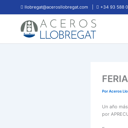
Ir
llobregat@acerosllobregat.com
|
+34 93 588 0
al
contenido
FERI
Por
Aceros Ll
Un año más 
por APRECU