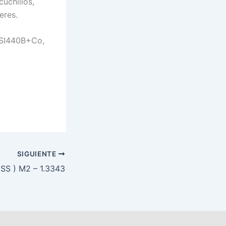
uchillos,
eres.
AISI440B+Co,
SIGUIENTE
SS ) M2 – 1.3343