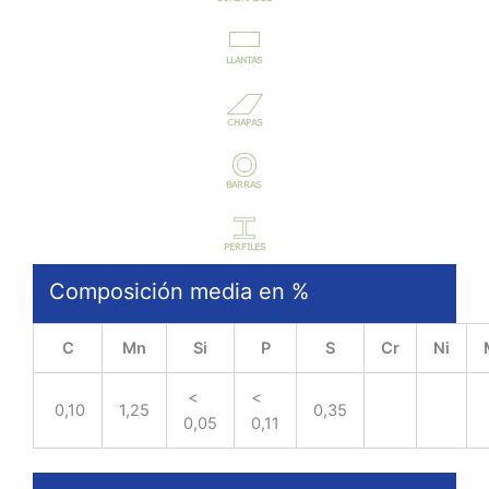
Composición media en %
C
Mn
Si
P
S
Cr
Ni
<
<
0,10
1,25
0,35
0,05
0,11