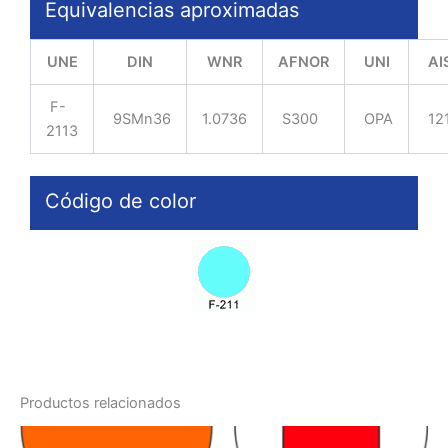
Equivalencias aproximadas
UNE
DIN
WNR
AFNOR
UNI
AI
F-
9SMn36
1.0736
S300
OPA
12
2113
Código de color
Productos relacionados