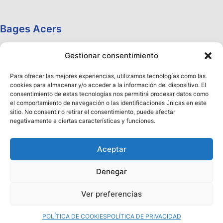
Bages Acers
Gestionar consentimiento
Para ofrecer las mejores experiencias, utilizamos tecnologías como las
cookies para almacenar y/o acceder a la información del dispositivo. El
consentimiento de estas tecnologías nos permitirá procesar datos como
el comportamiento de navegación o las identificaciones únicas en este
sitio. No consentir o retirar el consentimiento, puede afectar
negativamente a ciertas características y funciones.
Aceptar
Denegar
Copyright © 2026 Aceros Llobregat
Ver preferencias
¡Ya está disponible nuestro Nuevo Catálogo 2026!
Haz clic aquí
para descargarlo
Descartar
POLÍTICA DE COOKIES
POLÍTICA DE PRIVACIDAD