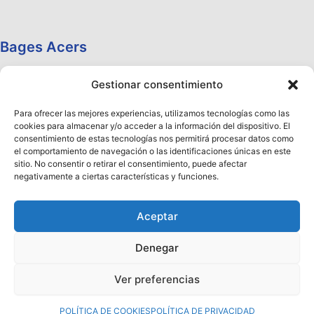
Bages Acers
Gestionar consentimiento
Para ofrecer las mejores experiencias, utilizamos tecnologías como las
cookies para almacenar y/o acceder a la información del dispositivo. El
consentimiento de estas tecnologías nos permitirá procesar datos como
el comportamiento de navegación o las identificaciones únicas en este
sitio. No consentir o retirar el consentimiento, puede afectar
negativamente a ciertas características y funciones.
Aceptar
Denegar
Copyright © 2026 Aceros Llobregat
Ver preferencias
¡Ya está disponible nuestro Nuevo Catálogo 2026!
Haz clic aquí
para descargarlo
Descartar
POLÍTICA DE COOKIES
POLÍTICA DE PRIVACIDAD