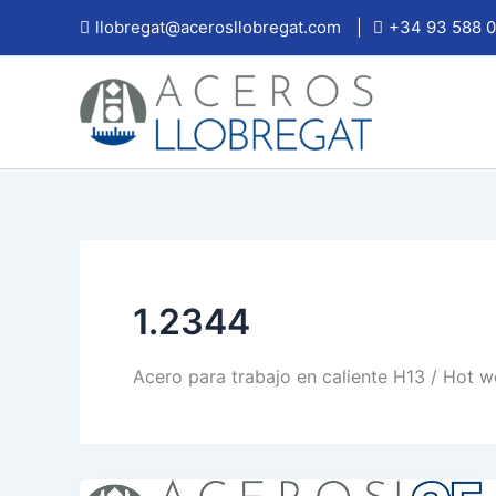
Ir
llobregat@acerosllobregat.com
|
+34 93 588 0
al
contenido
1.2344
Acero para trabajo en caliente H13 / Hot wo