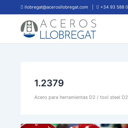
Ir
llobregat@acerosllobregat.com
|
+34 93 588 0
al
contenido
1.2379
Acero para herramientas D2 / tool steel D2 