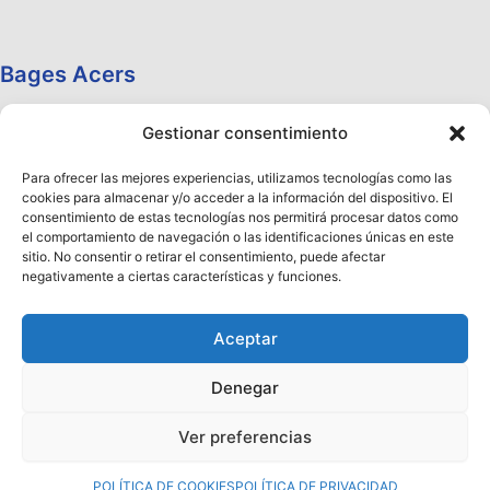
Bages Acers
Gestionar consentimiento
Para ofrecer las mejores experiencias, utilizamos tecnologías como las
cookies para almacenar y/o acceder a la información del dispositivo. El
consentimiento de estas tecnologías nos permitirá procesar datos como
el comportamiento de navegación o las identificaciones únicas en este
sitio. No consentir o retirar el consentimiento, puede afectar
negativamente a ciertas características y funciones.
Aceptar
Denegar
Copyright © 2026 Aceros Llobregat
Ver preferencias
¡Ya está disponible nuestro Nuevo Catálogo 2026!
Haz clic aquí
para descargarlo
Descartar
POLÍTICA DE COOKIES
POLÍTICA DE PRIVACIDAD