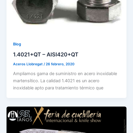
Blog
1.4021+QT – AISI420+QT
Aceros Llobregat
/
26 febrero, 2020
Ampliamos gama de suministro en acero inoxidable
martensítico. La calidad 1.4021 es un acero
inoxidable apto para tratamiento térmico que