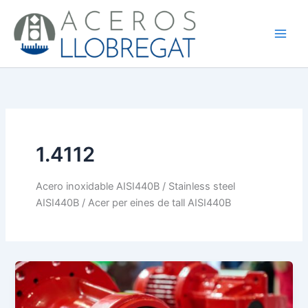
Ir
al
contenido
1.4112
Acero inoxidable AISI440B / Stainless steel
AISI440B / Acer per eines de tall AISI440B