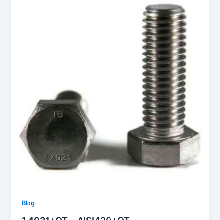
Blog
1.4021+QT – AISI420+QT