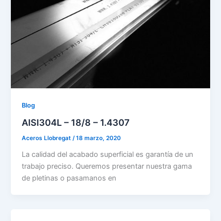
Blog
AISI304L – 18/8 – 1.4307
Aceros Llobregat
/
18 marzo, 2020
La calidad del acabado superficial es garantía de un
trabajo preciso. Queremos presentar nuestra gama
de pletinas o pasamanos en